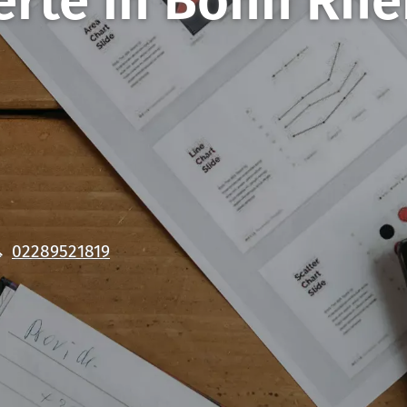
erte in Bonn
Rhe
02289521819