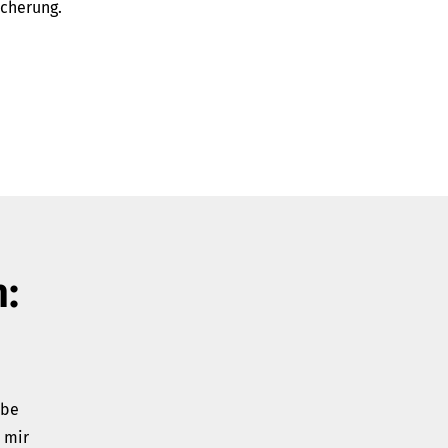
icherung.
:
abe
 mir