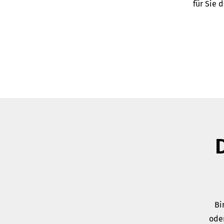
für
Sie
d
Bi
ode