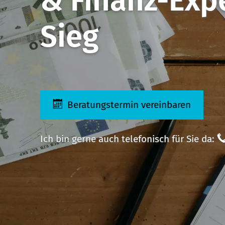
&
Finanz-Exp
Sieg
Beratungstermin vereinbaren
Ich bin gerne auch telefonisch für Sie da: